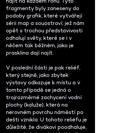
najít na každém rohu. Tyto
fragmenty byly zaneseny do
podoby grafik, které vytvářejí
sérii map a souostroví, jež nám
opět s trochou představivosti
odhalují světy, které se i v
něčem tak běžném, jako je
prasklina dají najít.
V poslední části je pak reliéf,
který stejně, jako zbytek
výstavy odkazuje k místu a v
tomto případě se jedná o
trojrozměrné zachycení vodní
plochy (kaluže), která na
nerovném povrchu náměstí po
dešti vznikla. U tohoto reliéfu je
důležité, že divákovi poodhaluje,