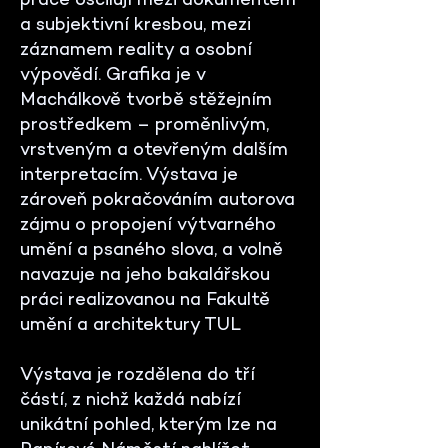
práce oscilují mezi dokumentem
a subjektivní kresbou, mezi
záznamem reality a osobní
výpovědí. Grafika je v
Machálkově tvorbě stěžejním
prostředkem – proměnlivým,
vrstveným a otevřeným dalším
interpretacím. Výstava je
zároveň pokračováním autorova
zájmu o propojení výtvarného
umění a psaného slova, a volně
navazuje na jeho bakalářskou
práci realizovanou na Fakultě
umění a architektury TUL
Výstava je rozdělena do tří
částí, z nichž každá nabízí
unikátní pohled, kterým lze na