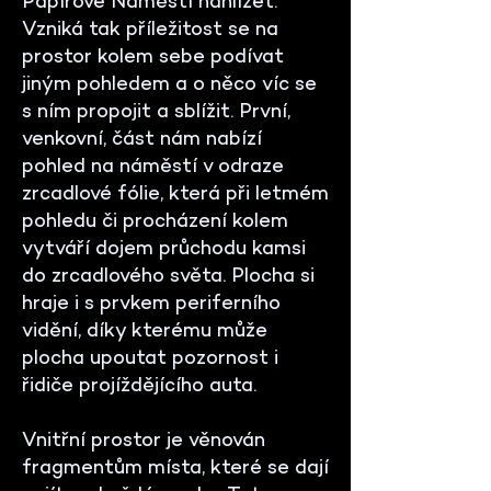
Papírové Náměstí nahlížet.
Vzniká tak příležitost se na
prostor kolem sebe podívat
jiným pohledem a o něco víc se
s ním propojit a sblížit. První,
venkovní, část nám nabízí
pohled na náměstí v odraze
zrcadlové fólie, která při letmém
pohledu či procházení kolem
vytváří dojem průchodu kamsi
do zrcadlového světa. Plocha si
hraje i s prvkem periferního
vidění, díky kterému může
plocha upoutat pozornost i
řidiče projíždějícího auta.
Vnitřní prostor je věnován
fragmentům místa, které se dají